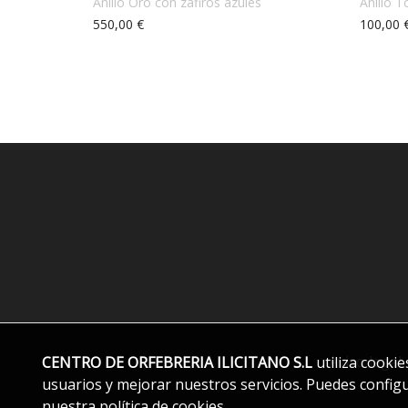
Anillo Oro con zafiros azules
Anillo T
550,00 €
100,00 
Aviso legal
CENTRO DE ORFEBRERIA ILICITANO S.L
utiliza cooki
usuarios y mejorar nuestros servicios. Puedes config
nuestra
política de cookies
.