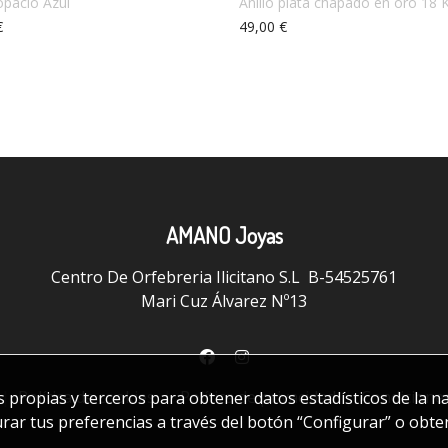
opacio Azul
Anillo plata chapado en oro 18 K
€
49,00 €
AMANO Joyas
Centro De Orfebreria Ilicitano S.L B-54525761
Mari Cuz Álvarez Nº13
|
Política de cookies
|
Política de privacidad
|
Condicione
es propias y terceros para obtener datos estadísticos de la 
urar tus preferencias a través del botón “Configurar” o obt