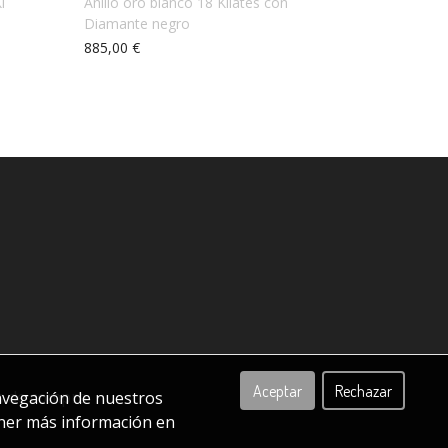
l
Anillo oro blanco 18 Kilates con
Diamante negro
885,00 €
Aceptar
Rechazar
s de compra
navegación de nuestros
ener más información en