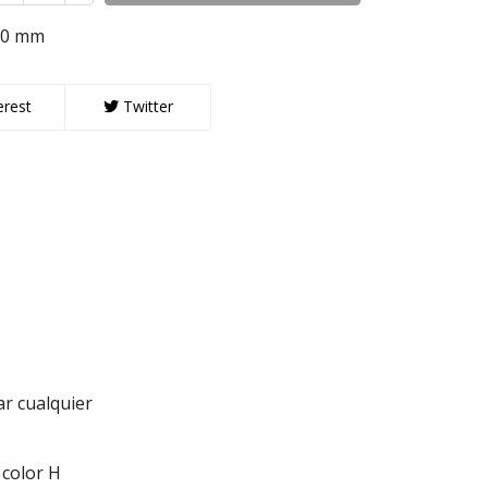
2.0 mm
erest
Twitter
r cualquier
 color H