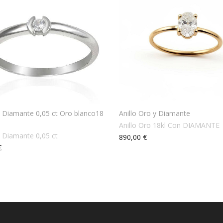
io Diamante 0,05 ct Oro blanco18
Anillo Oro y Diamante
Anillo Oro 18kl Con DIAMANTE
Solitario Diamante 0,05 ct
890,00 €
€