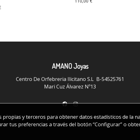
110,00 €
€
AMANO Joyas
Centro De Orfebreria Ilicitano S.L B-54525761
Mari Cuz Álvarez Nº13
|
Política de cookies
|
Política de privacidad
|
Condicione
es propias y terceros para obtener datos estadísticos de la 
urar tus preferencias a través del botón “Configurar” o obt