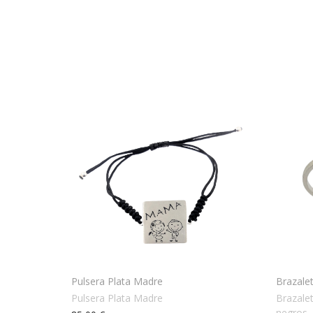
Pulsera Plata Madre
Brazale
Pulsera Plata Madre
Brazale
negros .