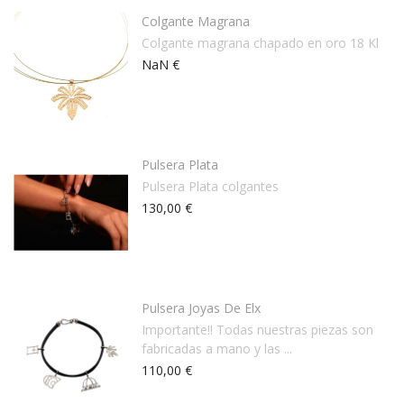
Colgante Magrana
Colgante magrana chapado en oro 18 Kl
NaN €
Pulsera Plata
Pulsera Plata colgantes
130,00 €
Pulsera Joyas De Elx
Importante!! Todas nuestras piezas son
fabricadas a mano y las ...
110,00 €