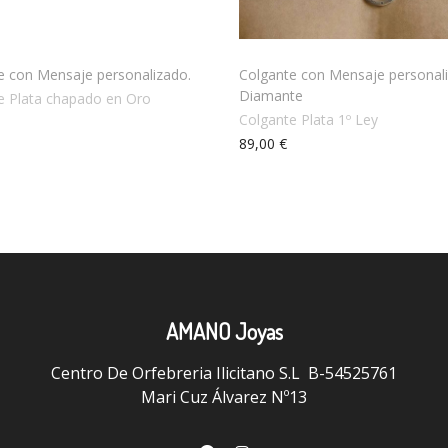
e con Mensaje personalizado.
Colgante con Mensaje personal
Diamante
e Plata chapado en Oro
Colgante Plata 1º Ley
89,00 €
AMANO Joyas
Centro De Orfebreria Ilicitano S.L B-54525761
Mari Cuz Álvarez Nº13